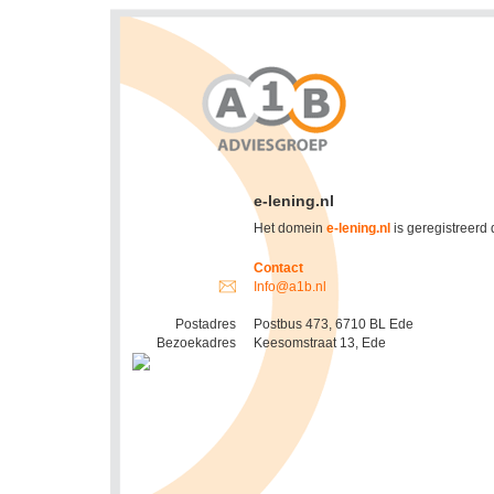
e-lening.nl
Het domein
e-lening.nl
is geregistreerd
Contact
Info@a1b.nl
Postadres
Postbus 473, 6710 BL Ede
Bezoekadres
Keesomstraat 13, Ede